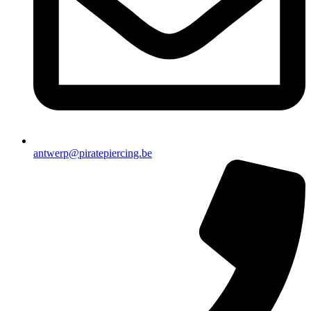
antwerp@piratepiercing.be