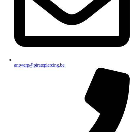
antwerp@piratepiercing.be