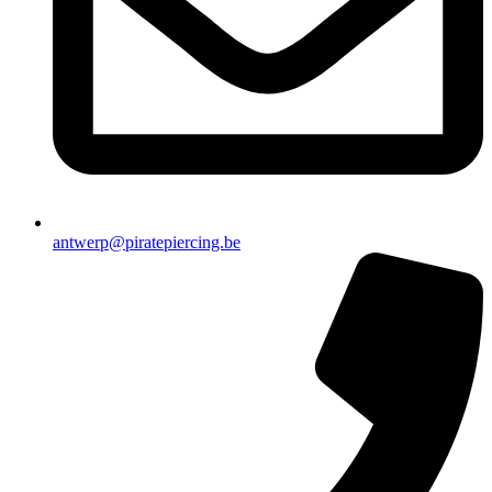
antwerp@piratepiercing.be