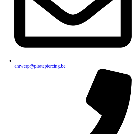
antwerp@piratepiercing.be