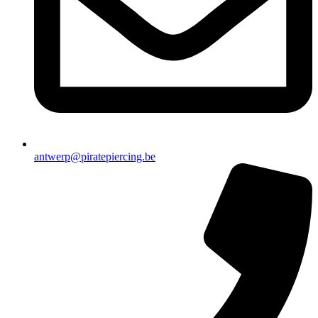
antwerp@piratepiercing.be